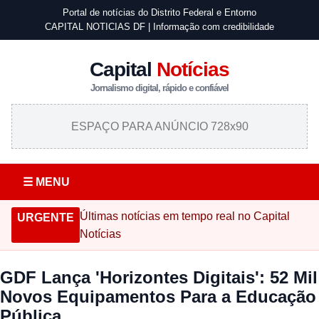
Portal de notícias do Distrito Federal e Entorno
CAPITAL NOTICIAS DF | Informação com credibilidade
Capital
Notícias
Jornalismo digital, rápido e confiável
ESPAÇO PARA ANÚNCIO 728x90
☰ MENU
Últimas notícias em tempo real no Capital
URGENTE
Notícias
GDF Lança 'Horizontes Digitais': 52 Mil
Novos Equipamentos Para a Educação
Pública