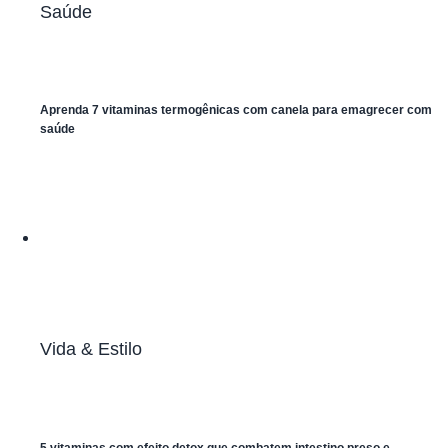
Saúde
Aprenda 7 vitaminas termogênicas com canela para emagrecer com
saúde
Vida & Estilo
5 vitaminas com efeito detox que combatem intestino preso e