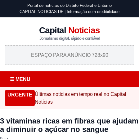
Portal de notícias do Distrito Federal e Entorno
CAPITAL NOTICIAS DF | Informação com credibilidade
Capital
Notícias
Jornalismo digital, rápido e confiável
ESPAÇO PARA ANÚNCIO 728x90
☰ MENU
Últimas notícias em tempo real no Capital
URGENTE
Notícias
3 vitaminas ricas em fibras que ajudam
a diminuir o açúcar no sangue
Por
•