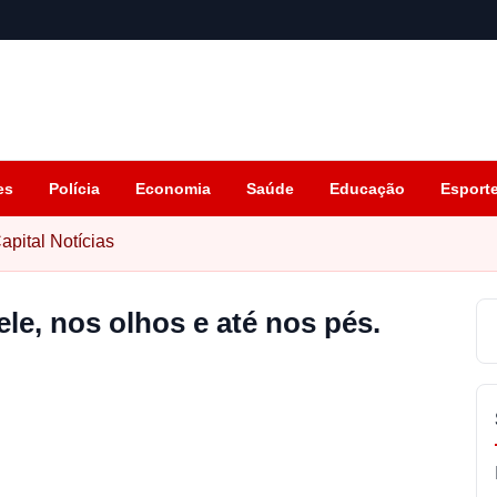
es
Polícia
Economia
Saúde
Educação
Esport
apital Notícias
ele, nos olhos e até nos pés.