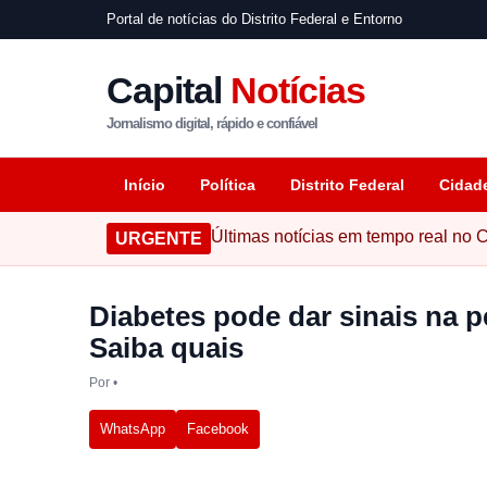
Portal de notícias do Distrito Federal e Entorno
Capital
Notícias
Jornalismo digital, rápido e confiável
Início
Política
Distrito Federal
Cidad
Últimas notícias em tempo real no C
URGENTE
Diabetes pode dar sinais na p
Saiba quais
Por
•
WhatsApp
Facebook