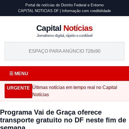
Portal de notícias do Distrito Federal e Entorno
CAPITAL NOTICIAS DF | Informação com credibilidade
Capital
Notícias
Jornalismo digital, rápido e confiável
ESPAÇO PARA ANÚNCIO 728x90
☰ MENU
Últimas notícias em tempo real no Capital
URGENTE
Notícias
Programa Vai de Graça oferece
transporte gratuito no DF neste fim de
semana